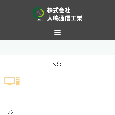
コ
ン
テ
ン
ツ
へ
ス
s6
キ
ッ
プ
投
s6