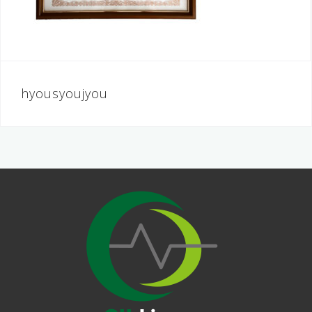
投
hyousyoujyou
稿
ナ
ビ
ゲ
ー
シ
ョ
ン