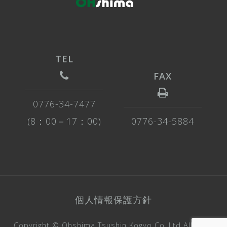
0776-34-7477
0776-34-5884
個人情報保護方針
Copyright © Ohshima Tsushin Kogyo Co.,Ltd All Right