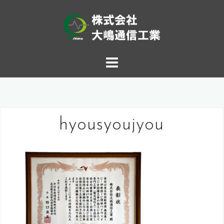
コ
ン
テ
ン
ツ
へ
ス
hyousyoujyou
キ
ッ
プ